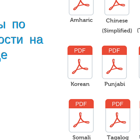
ы по
Amharic
Chinese
(
(Simplified)
ости на
де
Korean
Punjabi
Somali
Tagalog