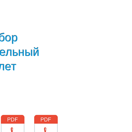
бор
тельный
лет